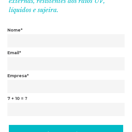
externas, resistentes aos raios UV,
líquidos e sujeira.
Nome*
Email*
Empresa*
7 + 10 = ?